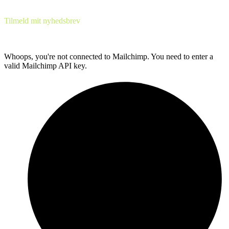
Tilmeld mit nyhedsbrev
Få hver uge tips & tricks til at få mere success med din forretning.
Det er helt GRATIS!
Whoops, you're not connected to Mailchimp. You need to enter a
valid Mailchimp API key.