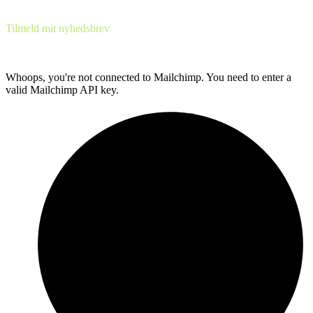
Tilmeld mit nyhedsbrev
Få hver uge tips & tricks til at få mere success med din forretning.
Det er helt GRATIS!
Whoops, you're not connected to Mailchimp. You need to enter a
valid Mailchimp API key.