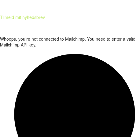
Tilmeld mit nyhedsbrev
Få hver uge tips & tricks til at få mere success med din forretning. Det
er helt GRATIS!
Whoops, you're not connected to Mailchimp. You need to enter a valid
Mailchimp API key.